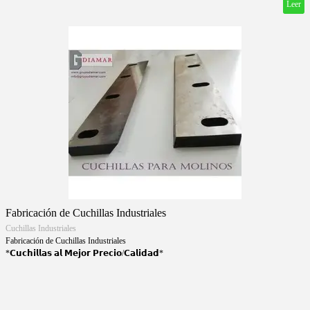
Leer
Fabricación de Cuchillas Industriales
Cuchillas Industriales
Fabricación de Cuchillas Industriales
*𝗖𝘂𝗰𝗵𝗶𝗹𝗹𝗮𝘀 𝗮𝗹 𝗠𝗲𝗷𝗼𝗿 𝗣𝗿𝗲𝗰𝗶𝗼/𝗖𝗮𝗹𝗶𝗱𝗮𝗱*