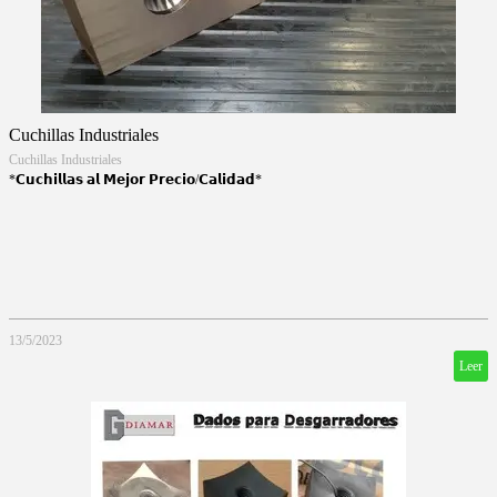
Cuchillas Industriales
Cuchillas Industriales
*𝗖𝘂𝗰𝗵𝗶𝗹𝗹𝗮𝘀 𝗮𝗹 𝗠𝗲𝗷𝗼𝗿 𝗣𝗿𝗲𝗰𝗶𝗼/𝗖𝗮𝗹𝗶𝗱𝗮𝗱*
13/5/2023
Leer